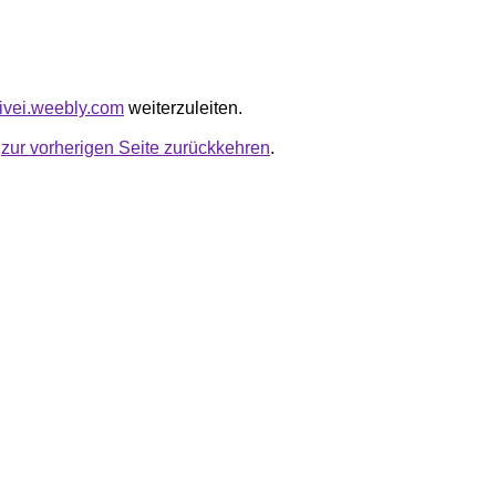
hivei.weebly.com
weiterzuleiten.
u
zur vorherigen Seite zurückkehren
.