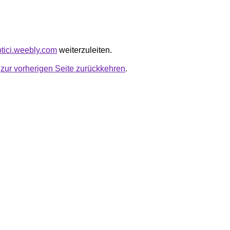
ptici.weebly.com
weiterzuleiten.
u
zur vorherigen Seite zurückkehren
.